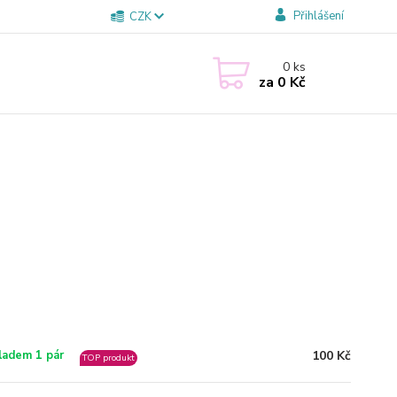
Přihlášení
CZK
0
ks
za
0 Kč
100 Kč
ladem 1 pár
TOP produkt