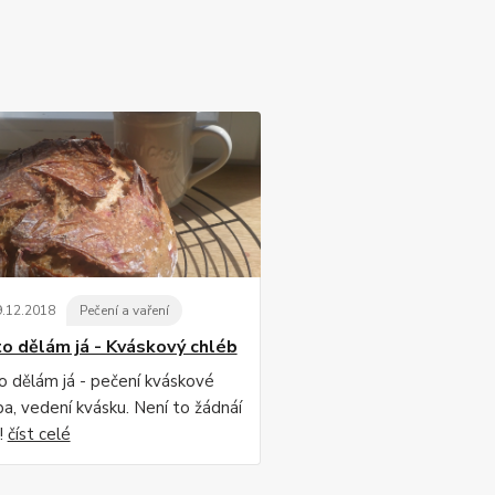
9
.
12
.
2018
Pečení a vaření
to dělám já - Kváskový chléb
to dělám já - pečení kváskové
ba, vedení kvásku. Není to žádnáí
!
číst celé