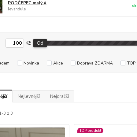
PODČEPEC malý #
sk
levandule
Kč
Od
adem
Novinka
Akce
Doprava ZDARMA
TOP 
ější
Nejlevnější
Nejdražší
1-3 z 3
TOP produkt