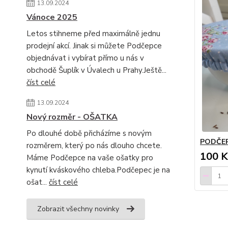
13.09.2024
Vánoce 2025
Letos stihneme před maximálně jednu
prodejní akcí. Jinak si můžete Podčepce
objednávat i vybírat přímo u nás v
obchodě Šuplík v Úvalech u Prahy.Ještě...
číst celé
13.09.2024
Nový rozměr - OŠATKA
Po dlouhé době přicházíme s novým
PODČEP
rozměrem, který po nás dlouho chcete.
100 K
Máme Podčepce na vaše ošatky pro
kynutí kváskového chleba.Podčepec je na
ošat...
číst celé
Zobrazit všechny novinky