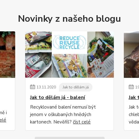
Novinky z našeho blogu
13
.
11
.
2020
Jak to dělám já
1
Jak to dělám já - balení
Jak 
Recyklované balení nemusí být
Jak 
mě i
jenom v oškubaných hnědých
chle
celé
kartonech. Nevěříš?
číst celé
věda