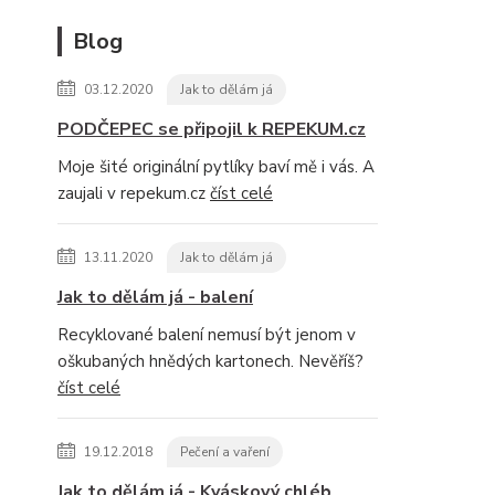
Blog
03.12.2020
Jak to dělám já
PODČEPEC se připojil k REPEKUM.cz
Moje šité originální pytlíky baví mě i vás. A
zaujali v repekum.cz
číst celé
13.11.2020
Jak to dělám já
Jak to dělám já - balení
Recyklované balení nemusí být jenom v
oškubaných hnědých kartonech. Nevěříš?
číst celé
19.12.2018
Pečení a vaření
Jak to dělám já - Kváskový chléb