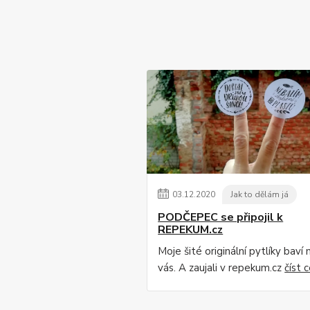
03
.
12
.
2020
Jak to dělám já
PODČEPEC se připojil k
REPEKUM.cz
Moje šité originální pytlíky baví 
vás. A zaujali v repekum.cz
číst 