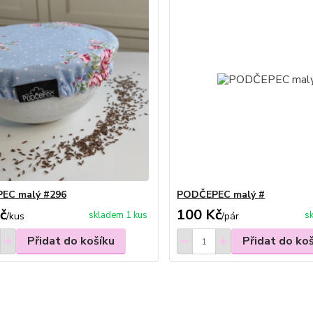
EC malý #296
PODČEPEC malý #
č
100 Kč
skladem 1 kus
s
/
kus
/
pár
Přidat do košíku
Přidat do ko