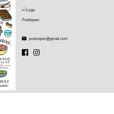
Podčepec
podcepec@gmail.com