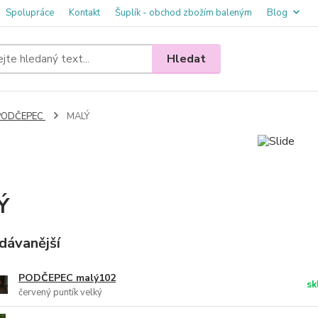
Spolupráce
Kontakt
Šuplík - obchod zbožím baleným
Blog
Hledat
PODČEPEC
MALÝ
Ý
dávanější
PODČEPEC malý102
sk
červený puntík velký