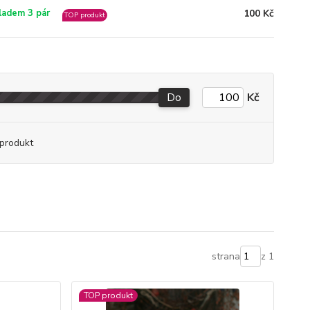
100 Kč
ladem 3 pár
TOP produkt
Do
Kč
produkt
strana
z 1
TOP produkt