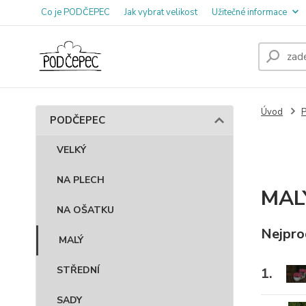
Co je PODČEPEC
Jak vybrat velikost
Užitečné informace
Úvod
PODČEPEC
VELKÝ
NA PLECH
MAL
NA OŠATKU
Nejpro
MALÝ
STŘEDNÍ
1.
SADY