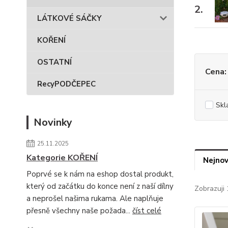
2.
LÁTKOVÉ SÁČKY
KOŘENÍ
OSTATNÍ
Cena:
RecyPODČEPEC
Skl
Novinky
25.11.2025
Kategorie KOŘENÍ
Nejnov
Poprvé se k nám na eshop dostal produkt,
který od začátku do konce není z naší dílny
Zobrazuji 
a neprošel našima rukama. Ale naplňuje
přesně všechny naše požada...
číst celé