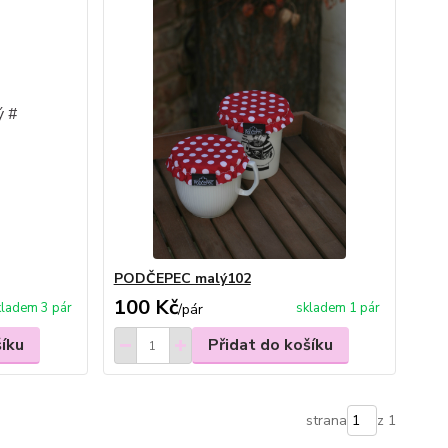
PODČEPEC malý102
100 Kč
kladem 3 pár
skladem 1 pár
/
pár
šíku
Přidat do košíku
strana
z 1