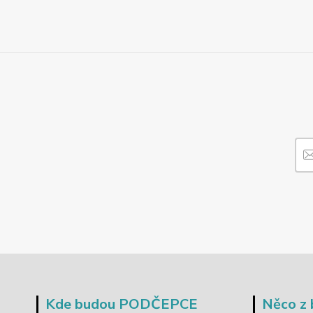
Kde budou PODČEPCE
Něco z 