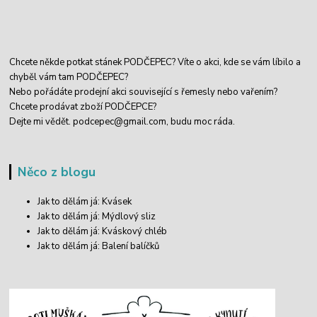
Chcete někde potkat stánek PODČEPEC? Víte o akci, kde se vám líbilo a
chyběl vám tam PODČEPEC?
Nebo pořádáte prodejní akci související s řemesly nebo vařením?
Chcete prodávat zboží PODČEPCE?
Dejte mi vědět.
podcepec@gmail.com,
budu moc ráda.
Něco z blogu
Jak to dělám já: Kvásek
Jak to dělám já: Mýdlový sliz
Jak to dělám já: Kváskový chléb
Jak to dělám já: Balení balíčků