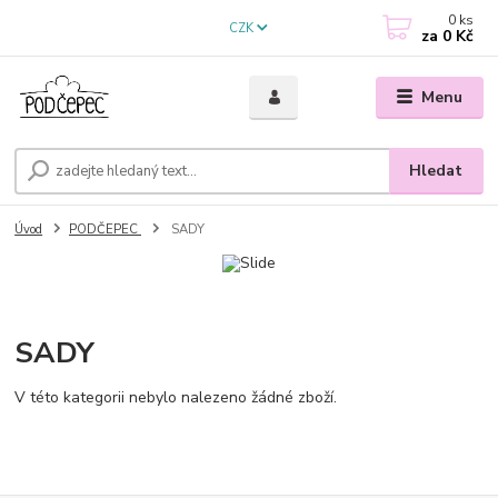
0
ks
CZK
za
0 Kč
Menu
Hledat
Úvod
PODČEPEC
SADY
SADY
V této kategorii nebylo nalezeno žádné zboží.