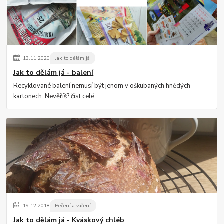
13
.
11
.
2020
Jak to dělám já
Jak to dělám já - balení
Recyklované balení nemusí být jenom v oškubaných hnědých
kartonech. Nevěříš?
číst celé
19
.
12
.
2018
Pečení a vaření
Jak to dělám já - Kváskový chléb