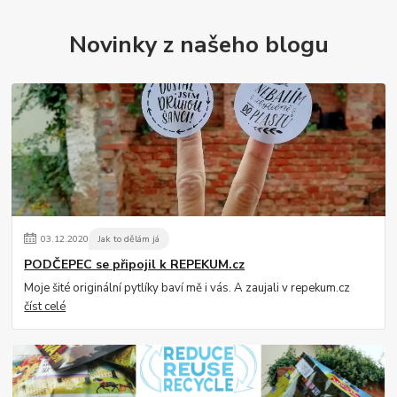
Novinky z našeho blogu
03
.
12
.
2020
Jak to dělám já
PODČEPEC se připojil k REPEKUM.cz
Moje šité originální pytlíky baví mě i vás. A zaujali v repekum.cz
číst celé