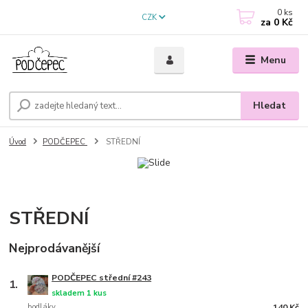
0
ks
CZK
za
0 Kč
Menu
Hledat
Úvod
PODČEPEC
STŘEDNÍ
STŘEDNÍ
Nejprodávanější
PODČEPEC střední #243
1.
skladem 1 kus
bodláky
140 Kč