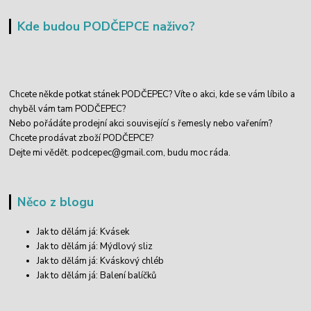
Kde budou PODČEPCE naživo?
Chcete někde potkat stánek PODČEPEC? Víte o akci, kde se vám líbilo a
chyběl vám tam PODČEPEC?
Nebo pořádáte prodejní akci související s řemesly nebo vařením?
Chcete prodávat zboží PODČEPCE?
Dejte mi vědět.
podcepec@gmail.com,
budu moc ráda.
Něco z blogu
Jak to dělám já: Kvásek
Jak to dělám já: Mýdlový sliz
Jak to dělám já: Kváskový chléb
Jak to dělám já: Balení balíčků