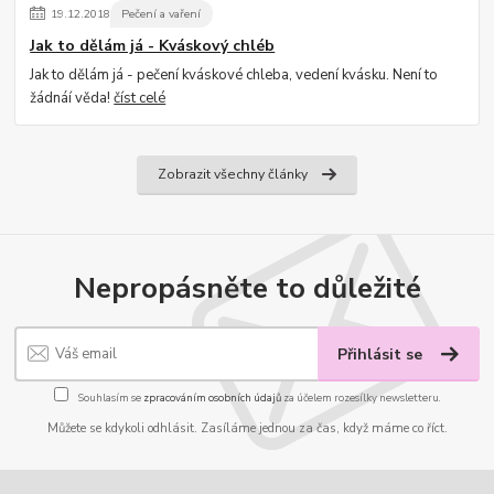
19
.
12
.
2018
Pečení a vaření
Jak to dělám já - Kváskový chléb
Jak to dělám já - pečení kváskové chleba, vedení kvásku. Není to
žádnáí věda!
číst celé
Zobrazit všechny články
Nepropásněte to důležité
Přihlásit se
Souhlasím se
zpracováním osobních údajů
za účelem rozesílky newsletteru.
Můžete se kdykoli odhlásit. Zasíláme jednou za čas, když máme co říct.