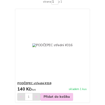
strana
z 1
PODČEPEC střední #316
140 Kč
skladem 1 kus
/
kus
Přidat do košíku