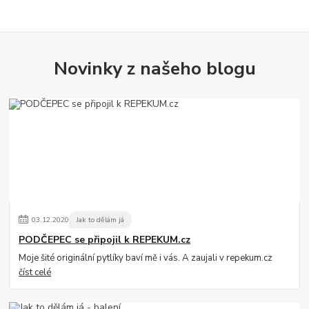
Novinky z našeho blogu
03
.
12
.
2020
Jak to dělám já
PODČEPEC se připojil k REPEKUM.cz
Moje šité originální pytlíky baví mě i vás. A zaujali v repekum.cz
číst celé