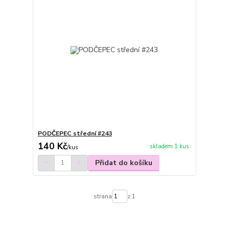
PODČEPEC střední #243
140 Kč
skladem 1 kus
/
kus
Přidat do košíku
strana
z 1