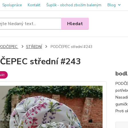
Spolupráce
Kontakt
Šuplík - obchod zbožím baleným
Blog
Hledat
PODČEPEC
STŘEDNÍ
PODČEPEC střední #243
ČEPEC střední #243
bodl
ukt
PODČEP
potřebu
Nasadí
gumičk
Proti o