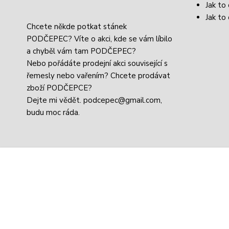
Jak to
Jak to 
Chcete někde potkat stánek
PODČEPEC? Víte o akci, kde se vám líbilo
a chyběl vám tam PODČEPEC?
Nebo pořádáte prodejní akci související s
řemesly nebo vařením? Chcete prodávat
zboží PODČEPCE?
Dejte mi vědět.
podcepec@gmail.com,
budu moc ráda.