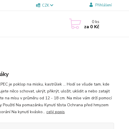
Přihlášení
CZK
0
ks
za
0 Kč
áky
EC je poklop na misku, kastrůlek ... Hodí se všude tam, kde
jete něco schovat, ukrýt, přikrýt, uložit, uklidit a nebo zatajit
te na mísu v průměru od 12 - 18 cm. Na míse vám drží pomocí
y Použití Na pomazánku Kynutí těsta Ochrana před hmyzem
korání Na kynutí kvásko...
celý popis