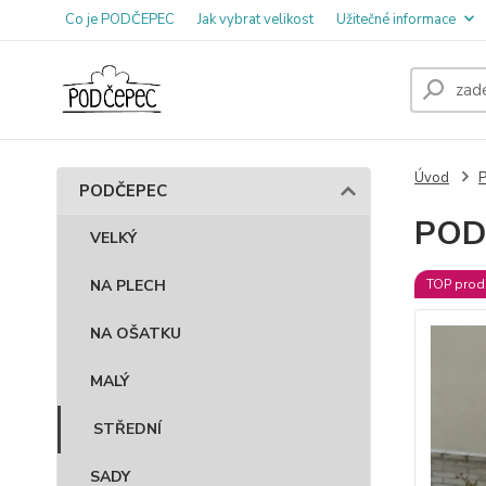
Co je PODČEPEC
Jak vybrat velikost
Užitečné informace
Úvod
PODČEPEC
POD
VELKÝ
NA PLECH
TOP prod
NA OŠATKU
MALÝ
STŘEDNÍ
SADY