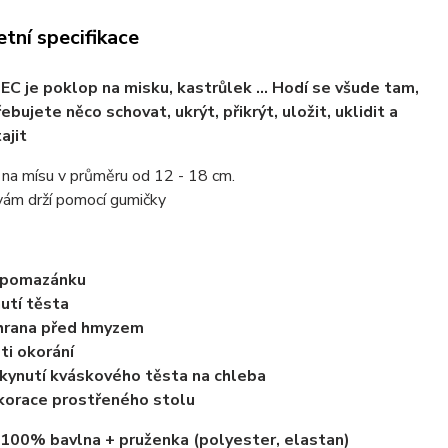
tní specifikace
 je poklop na misku, kastrůlek ... Hodí se všude tam,
ebujete něco schovat, ukrýt, přikrýt, uložit, uklidit a
ajit
 na mísu v průměru od 12 - 18 cm.
vám drží pomocí gumičky
 pomazánku
utí těsta
hrana před hmyzem
ti okorání
kynutí kváskového těsta na chleba
orace prostřeného stolu
 100% bavlna + pruženka (polyester, elastan)