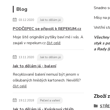
Snadno se
Blog
Mísy na p
03.12.2020
Jak to dělám já
Vnitřní st
PODČEPEC se připojil k REPEKUM.cz
Moje šité originální pytlíky baví mě i vás. A
Všechny 
zaujali v repekum.cz
číst celé
styk s p
a Rady (
13.11.2020
Jak to dělám já
Jak to dělám já - balení
Recyklované balení nemusí být jenom v
oškubaných hnědých kartonech. Nevěříš?
číst celé
Zboží 
19.12.2018
Pečení a vaření
STŘE
Jak to dělám já - Kváskový chléb