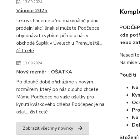
13.09.2024
Vánoce 2025
Komple
Letos stihneme před maximálně jednu
PODČEPEC
prodejní akcí. Jinak si můžete Podčepce
kde potř
objednávat i vybírat přímo u nás v
nebo zat
obchodě Šuplík v Úvalech u Prahy.Ještě...
číst celé
Nasadíte
Na míse 
13.09.2024
Nový rozměr - OŠATKA
Použití
Po dlouhé době přicházíme s novým
Na
rozměrem, který po nás dlouho chcete.
Kyn
Máme Podčepce na vaše ošatky pro
Oc
kynutí kváskového chleba.Podčepec je na
Pro
ošat...
číst celé
Na 
Dek
Zobrazit všechny novinky
Složení: