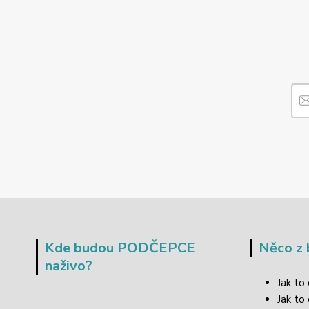
Kde budou PODČEPCE
Něco z 
naživo?
Jak to
Jak to