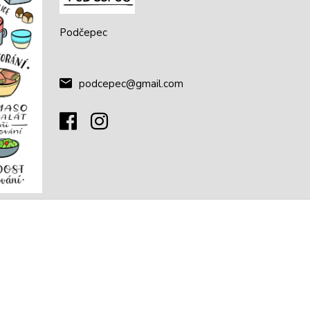
Podčepec
podcepec@gmail.com
Vytvořeno na
Eshop-rychle.cz