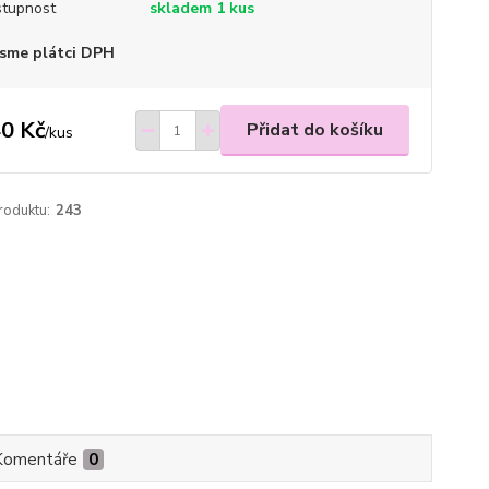
tupnost
skladem 1 kus
sme plátci DPH
0 Kč
Přidat do košíku
/
kus
roduktu:
243
Komentáře
0