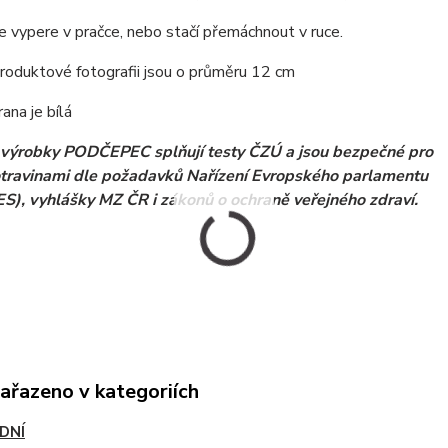
 vypere v pračce, nebo stačí přemáchnout v ruce.
roduktové fotografii jsou o průměru 12 cm
rana je bílá
výrobky PODČEPEC splňují testy ČZÚ a jsou bezpečné pro
otravinami dle požadavků Nařízení Evropského parlamentu
ES), vyhlášky MZ ČR i zákonů o ochraně veřejného zdraví.
zařazeno v kategoriích
DNÍ