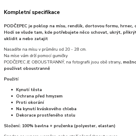
Kompletní specifikace
PODČEPEC je poklop na mísu, rendlík, dortovou formu, hrnec, oš
Hodí se všude tam, kde potřebujete něco schovat, ukrýt, přikrýt
uklidit a nebo zatajit
Nasadíte na mísu v průměru od 20 - 28 cm.
Na míse vám drží pomocí gumičky
PODČEPEC JE OBOUSTRANNÝ, na fotografii jsou obě strany
, možn
používat oboustranně
Použití
Kynutí těsta
Ochrana před hmyzem
Proti okorání
Na kynutí kváskového chleba
Dekorace prostřeného stolu
Složení: 100% bavlna + pruženka (polyester, elastan)