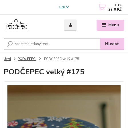
0
ks
CZK
za
0 Kč
Menu
Hledat
Úvod
PODČEPEC
PODČEPEC velký #175
PODČEPEC velký #175