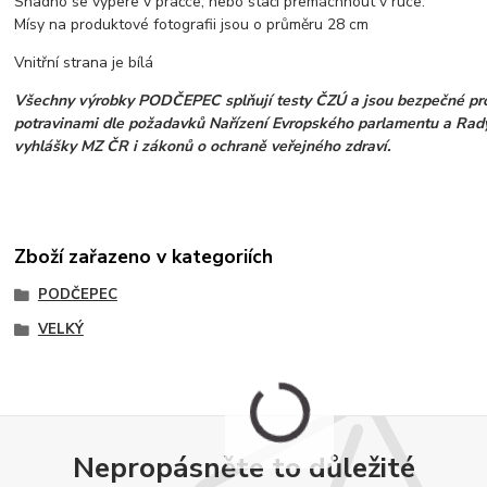
Snadno se vypere v pračce, nebo stačí přemáchnout v ruce.
Mísy na produktové fotografii jsou o průměru 28 cm
Vnitřní strana je bílá
Všechny výrobky PODČEPEC splňují testy ČZÚ a jsou bezpečné pro
potravinami dle požadavků Nařízení Evropského parlamentu a Rady
vyhlášky MZ ČR i zákonů o ochraně veřejného zdraví.
Zboží zařazeno v kategoriích
PODČEPEC
VELKÝ
Nepropásněte to důležité