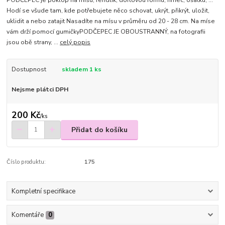
PODČEPEC je poklop na mísu, rendlík, dortovou formu, hrnec, ošatku, ...
Hodí se všude tam, kde potřebujete něco schovat, ukrýt, přikrýt, uložit,
uklidit a nebo zatajit Nasadíte na mísu v průměru od 20 - 28 cm. Na míse
vám drží pomocí gumičkyPODČEPEC JE OBOUSTRANNÝ, na fotografii
jsou obě strany, ...
celý popis
Dostupnost
skladem 1 ks
Nejsme plátci DPH
200 Kč
/
ks
Přidat do košíku
Číslo produktu:
175
Kompletní specifikace
Komentáře
0