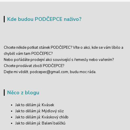
Kde budou PODČEPCE naživo?
Chcete někde potkat stánek PODČEPEC? Víte o akci, kde se vám líbilo a
chyběl vám tam PODČEPEC?
Nebo pořádáte prodejní akci související s řemesly nebo vařením?
Chcete prodávat zboží PODČEPCE?
Dejte mi vědět.
podcepec@gmail.com,
budu moc ráda.
Něco z blogu
Jak to dělám já: Kvásek
Jak to dělám já: Mýdlový sliz
Jak to dělám já: Kváskový chléb
Jak to dělám já: Balení balíčků