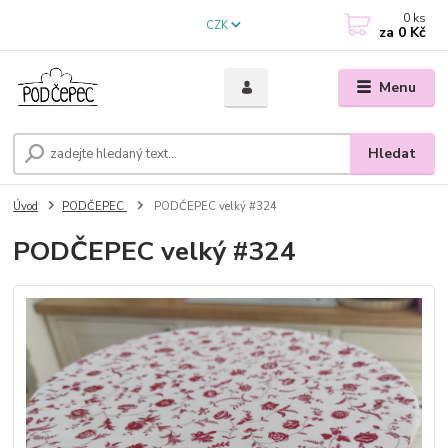
0
ks
CZK
za
0 Kč
Menu
Hledat
Úvod
PODČEPEC
PODČEPEC velký #324
PODČEPEC velký #324