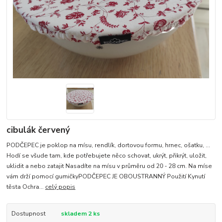
cibulák červený
PODČEPEC je poklop na mísu, rendlík, dortovou formu, hrnec, ošatku, ...
Hodí se všude tam, kde potřebujete něco schovat, ukrýt, přikrýt, uložit,
uklidit a nebo zatajit Nasadíte na mísu v průměru od 20 - 28 cm. Na míse
vám drží pomocí gumičkyPODČEPEC JE OBOUSTRANNÝ Použití Kynutí
těsta Ochra...
celý popis
Dostupnost
skladem 2 ks