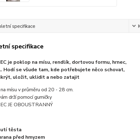
etní specifikace
tní specifikace
 je poklop na mísu, rendlík, dortovou formu, hrnec,
... Hodí se všude tam, kde potřebujete něco schovat,
ikrýt, uložit, uklidit a nebo zatajit
 na mísu v průměru od 20 - 28 cm.
vám drží pomocí gumičky
EC JE OBOUSTRANNÝ
utí těsta
hrana před hmyzem