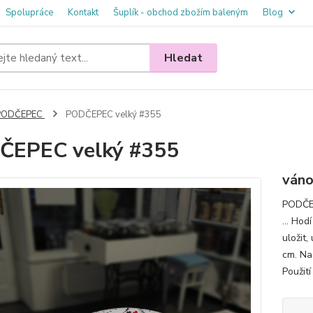
Spolupráce
Kontakt
Šuplík - obchod zbožím baleným
Blog
Hledat
PODČEPEC
PODČEPEC velký #355
ČEPEC velký #355
váno
PODČEP
... Hod
uložit,
cm. N
Použití