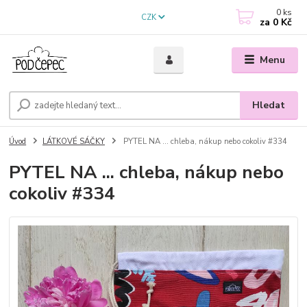
0
ks
CZK
za
0 Kč
Menu
Hledat
Úvod
LÁTKOVÉ SÁČKY
PYTEL NA ... chleba, nákup nebo cokoliv #334
PYTEL NA ... chleba, nákup nebo
cokoliv #334