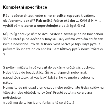
Kompletní specifikace
Rádi pečete chléb, nebo si ho chodíte kupovat k vašemu
oblíbenému pekaři? Pak určitě řešíte otázku ... KAM S NÍM ...
vydrží vám dlouho a nepotřebujete další igeliťáky!
Můj (tvůj) sáček je ušit ze dvou vrstev a zavazuje se na bavlněnou
šňůru, která je navlečena v tunýlku. Díky dvěma vrstvám chléb tak
rychle neoschne. Pro delší trvanlivost pečiva je fajn, když pytel s
pečivem šoupnete do chlebníku. Sám látkový pytlík neumí zázraky
:)
S pytlem můžete hrdě vyrazit do pekárny, určitě vás pochválí.
Nebo třeba do bezobaláče. Šiji je z vtipných nebo jinak
nápaditých látek, ať vás baví, když si ho vezmete s sebou na
nákup.
Nemusíte do něj usadit jen chleba nebo pečivo, ale třeba cvičky na
tělocvik nebo obleček na cvičení. Prostě pytel na co zrovna
potřebujete.
(raději mu dejte jen jednu funkci a té se držte :)