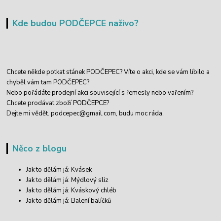
Kde budou PODČEPCE naživo?
Chcete někde potkat stánek PODČEPEC? Víte o akci, kde se vám líbilo a
chyběl vám tam PODČEPEC?
Nebo pořádáte prodejní akci související s řemesly nebo vařením?
Chcete prodávat zboží PODČEPCE?
Dejte mi vědět.
podcepec@gmail.com,
budu moc ráda.
Něco z blogu
Jak to dělám já: Kvásek
Jak to dělám já: Mýdlový sliz
Jak to dělám já: Kváskový chléb
Jak to dělám já: Balení balíčků