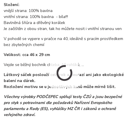
Složení:
vnější strana: 100% bavlna
vnitřní strana: 100% bavlna - bíla!!!
Bavlněná šňůra a dřěvěný korálek
Je začištěn z obou stran, tak ho můžete nosit i vnitřní stranou ven
V pohodě se vypere v pračce na 40, ideálně s pracím prostředkem
bez zbytečných chemií
Velikost: cca 46 x 29 cm
Vejde se běžný bochník chleba, 10 rohlíků, ...
Látkový sáček poslouží celý rok a neurazí ani jako ekologické
balení na dárek.
Rozložení motivu se u jednotlivých kusů může mírně lišit.
Všechny výrobky PODČEPEC splňují testy ČZÚ a jsou bezpečné
pro styk s potravinami dle požadavků Nařízení Evropského
parlamentu a Rady (ES), vyhlášky MZ ČR i zákonů o ochraně
veřejného zdraví.