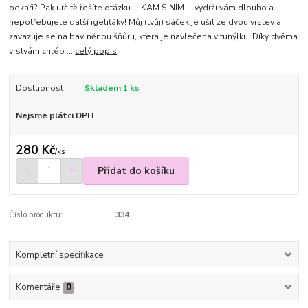
pekaři? Pak určitě řešíte otázku ... KAM S NÍM ... vydrží vám dlouho a
nepotřebujete další igeliťáky! Můj (tvůj) sáček je ušit ze dvou vrstev a
zavazuje se na bavlněnou šňůru, která je navlečena v tunýlku. Díky dvěma
vrstvám chléb ...
celý popis
Dostupnost
Skladem 1 ks
Nejsme plátci DPH
280 Kč
/
ks
Přidat do košíku
Číslo produktu:
334
Kompletní specifikace
Komentáře
0