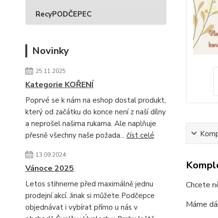
RecyPODČEPEC
Novinky
25.11.2025
Kategorie KOŘENÍ
Poprvé se k nám na eshop dostal produkt,
který od začátku do konce není z naší dílny
a neprošel našima rukama. Ale naplňuje
Kompl
přesně všechny naše požada...
číst celé
13.09.2024
Komple
Vánoce 2025
Letos stihneme před maximálně jednu
Chcete n
prodejní akcí. Jinak si můžete Podčepce
Máme dár
objednávat i vybírat přímo u nás v