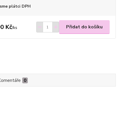
sme plátci DPH
0 Kč
Přidat do košíku
/
ks
Komentáře
0