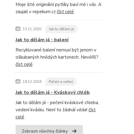
Moje šité originální pytlíky baví mě i vás. A
zaujali v repekum.cz
číst celé
13.11.2020
Jak to dělám já
Jak to dělám já - balení
Recyklované balení nemusí být jenom v
oškubaných hnědých kartonech. Nevěříš?
číst celé
19.12.2018
Pečení a vaření
Jak to dělám já - Kváskový chléb
Jak to dělám já - pečení kváskové chleba,
vedení kvásku. Není to žádnáí věda!
číst
celé
Zobrazit všechny články