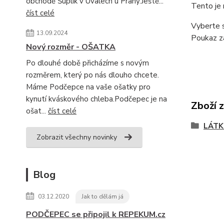
obchodě Šuplík v Úvalech u Prahy.Ještě...
Tento je
číst celé
Vyberte s
13.09.2024
Poukaz z
Nový rozměr - OŠATKA
Po dlouhé době přicházíme s novým
rozměrem, který po nás dlouho chcete.
Máme Podčepce na vaše ošatky pro
kynutí kváskového chleba.Podčepec je na
Zboží 
ošat...
číst celé
LÁTK
Zobrazit všechny novinky
Blog
03.12.2020
Jak to dělám já
PODČEPEC se připojil k REPEKUM.cz