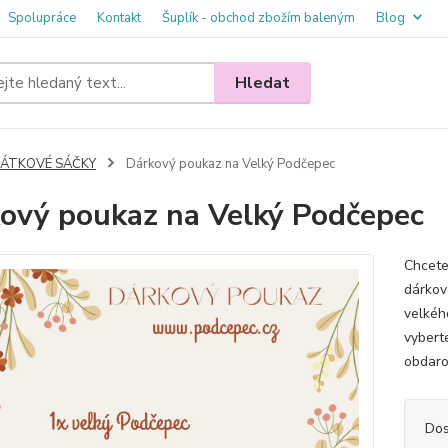
Spolupráce
Kontakt
Šuplík - obchod zbožím baleným
Blog
Hledat
LÁTKOVÉ SÁČKY
Dárkový poukaz na Velký Podčepec
ový poukaz na Velký Podčepec
Chcete
dárkov
velkéh
vybert
obdaro
Dos