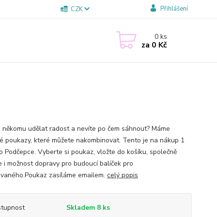
Přihlášení
CZK
0
ks
za
0 Kč
 někomu udělat radost a nevíte po čem sáhnout? Máme
é poukazy, které můžete nakombinovat. Tento je na nákup 1
o Podčepce. Vyberte si poukaz, vložte do košíku, společně
e i možnost dopravy pro budoucí balíček pro
vaného.Poukaz zasíláme emailem.
celý popis
tupnost
Skladem 8 ks