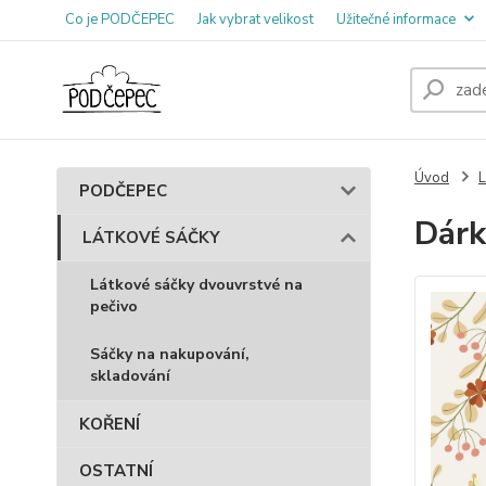
Co je PODČEPEC
Jak vybrat velikost
Užitečné informace
Úvod
PODČEPEC
Dárk
LÁTKOVÉ SÁČKY
Látkové sáčky dvouvrstvé na
pečivo
Sáčky na nakupování,
skladování
KOŘENÍ
OSTATNÍ